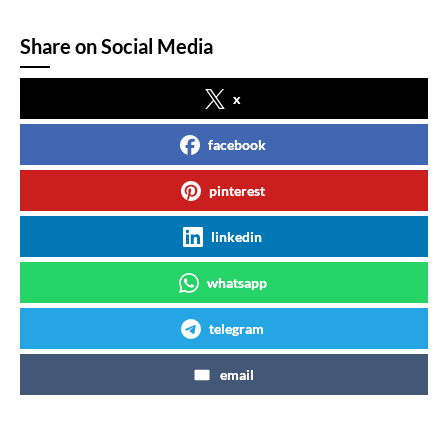
Share on Social Media
x
facebook
pinterest
linkedin
whatsapp
telegram
email