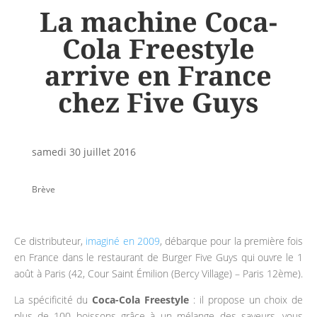
La machine Coca-
Cola Freestyle
arrive en France
chez Five Guys
samedi 30 juillet 2016
Brève
Ce distributeur,
imaginé en 2009
, débarque pour la première fois
en France dans le restaurant de Burger Five Guys qui ouvre le 1
août à Paris (42, Cour Saint Émilion (Bercy Village) – Paris 12ème).
La spécificité du
Coca-Cola Freestyle
: il propose un choix de
plus de 100 boissons grâce à un mélange des saveurs, vous