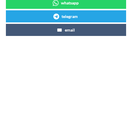
whatsapp
telegram
email
Articles similaires
Coca-Cola Freestyle : un nouveau
distributeur de boissons