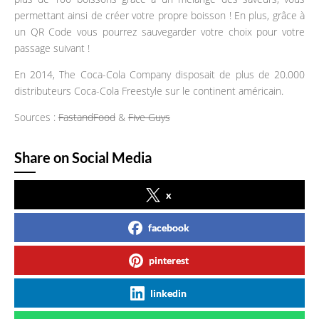
permettant ainsi de créer votre propre boisson ! En plus, grâce à
un QR Code vous pourrez sauvegarder votre choix pour votre
passage suivant !
En 2014, The Coca-Cola Company disposait de plus de 20.000
distributeurs Coca-Cola Freestyle sur le continent américain.
Sources :
FastandFood
&
Five Guys
Share on Social Media
x
facebook
pinterest
linkedin