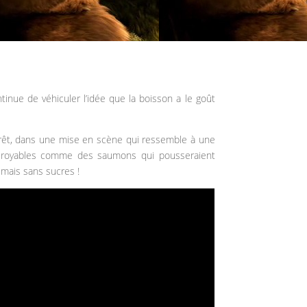
tinue de véhiculer l’idée que la boisson a le goût
orêt, dans une mise en scène qui ressemble à une
incroyables comme des saumons qui pousseraient
 mais sans sucres !