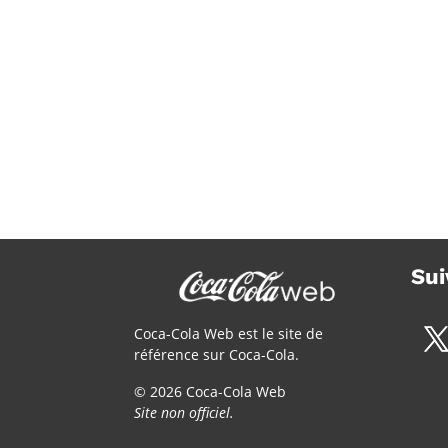
Sui
Coca-Cola Web est le site de
référence sur Coca-Cola.
© 2026 Coca-Cola Web
Site non officiel.