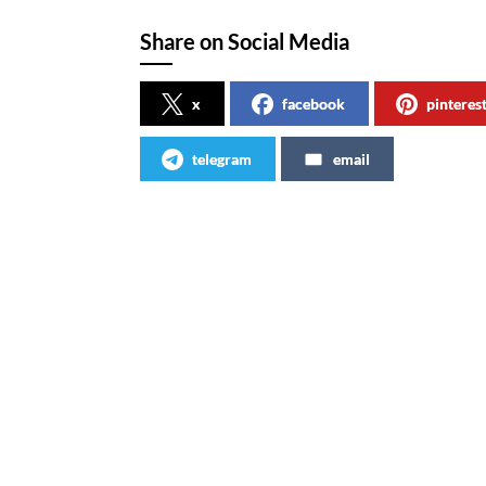
Share on Social Media
x
facebook
pinteres
telegram
email
Articles similaires
Avec Coca-Cola Zéro, l’impossible
Samsun
devient possible
de Co