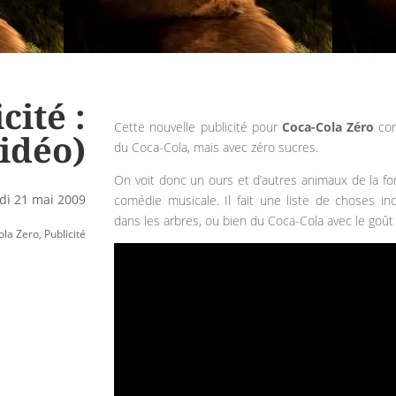
cité :
Cette nouvelle publicité pour
Coca-Cola Zéro
con
idéo)
du Coca-Cola, mais avec zéro sucres.
On voit donc un ours et d’autres animaux de la f
di 21 mai 2009
comédie musicale. Il fait une liste de choses 
dans les arbres, ou bien du Coca-Cola avec le goût
ola Zero
,
Publicité