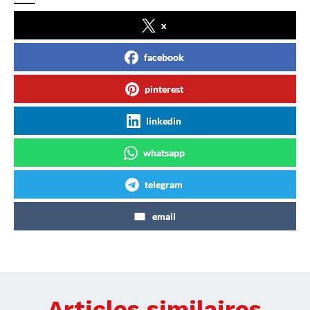
x
facebook
pinterest
linkedin
whatsapp
telegram
email
Articles similaires