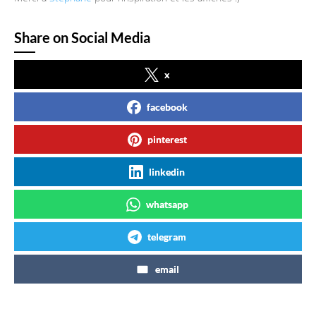
Share on Social Media
x
facebook
pinterest
linkedin
whatsapp
telegram
email