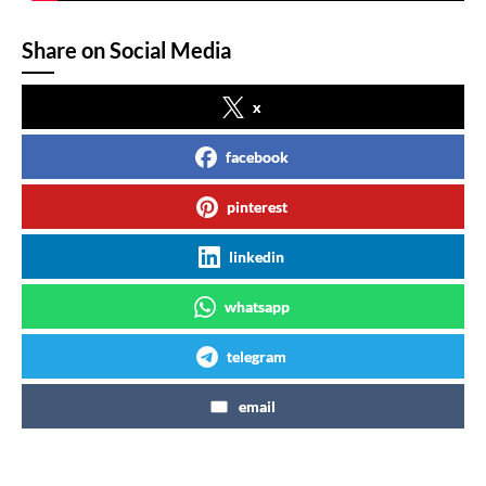
Share on Social Media
x
facebook
pinterest
linkedin
whatsapp
telegram
email