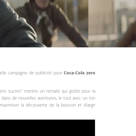
velle campagne de publicité pour
Coca-Cola zero
ero sucres" montre un retraité qui goûte pour la
e dans de nouvelles aventures, le tout avec un ton
maximiser la découverte de la boisson et élargir