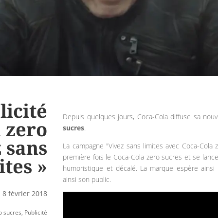
icité
Depuis quelques jours, Coca-Cola diffuse sa nou
 zero
sucres
.
z sans
La campagne "Vivez sans limites avec Coca-Cola z
première fois le Coca-Cola zero sucres et se lanc
ites »
humoristique et décalé. La marque espère ainsi 
ainsi son public.
 8 février 2018
o sucres
,
Publicité