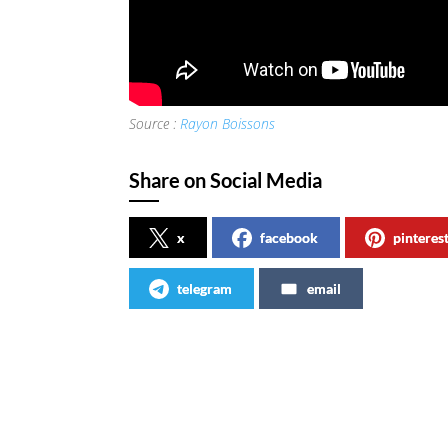
Source :
Rayon Boissons
Share on Social Media
x
facebook
pinteres
telegram
email
Articles similaires