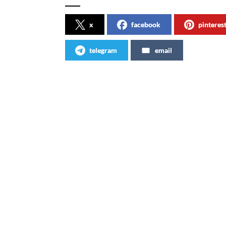
x
facebook
pinteres
telegram
email
Articles similaires
ès
Les bouteilles de Coca-Cola ont
Coca-C
une deuxième vie
newsle