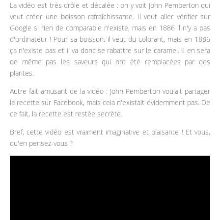
La vidéo est très drôle et décalée : on y voit John Pemberton qui
veut créer une boisson rafraîchissante. Il veut aller vérifier sur
Google si rien de comparable n'existe, mais en 1886 il n'y a pas
d'ordinateur ! Pour sa boisson, il veut du colorant, mais en 1886
ça n'existe pas et il va donc se rabattre sur le caramel. Il en sera
de même pas les saveurs qui ont été remplacées par des
plantes.
Autre fait amusant de la vidéo : John Pemberton voulait partager
la recette sur Facebook, mais cela n'existait évidemment pas. De
ce fait, la recette est restée secrète.
Bref, cette vidéo est vraiment imaginative et plaisante ! Et vous,
qu'en pensez-vous ?