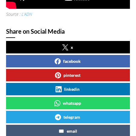
Source :
L'ADN
Share on Social Media
x
facebook
pinterest
linkedin
whatsapp
telegram
email