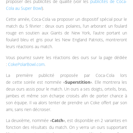
proposer des publicités de qualité (voir les
publicités de Coca-
Cola au Super Bowl
).
Cette année, Coca-Cola va proposer un dispositif spécial pour le
match du 5 février : deux ours polaires, l’un arborant un foulard
rouge en soutien aux Giants de New York, l’autre portant un
foulard bleu et gris pour les New England Patriots, montreront
leurs réactions au match.
Vous pourrez suivre les réactions des ours sur la page dédiée
:
CokePolarBowl.com
.
La première publicité proposée par Coca-Cola lors
de cette soirée est nommée «
Superstition
». Elle montrera les
deux ours assis pour le match. Un ours a ses doigts, orteils, bras,
jambes et même son écharpe croisés afin de porter chance à
son équipe. Il va alors tenter de prendre un Coke offert par son
ami, sans rien décroiser.
La deuxième, nommée «
Catch
», est disponible en 2 variantes en
fonction des résultats du match. On y verra un ours supportant