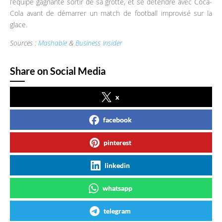
l’équipe gagnante sortir de sa grotte, et se détendre avec Coca-
Cola avant de démarrer un match de football improvisé sur la
glace.
Sources :
Mashable
&
Business Insider
Share on Social Media
x
facebook
pinterest
linkedin
whatsapp
telegram