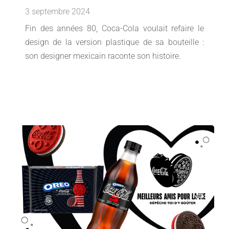
3 septembre 2024
Fin des années 80, Coca-Cola voulait refaire le
design de la version plastique de sa bouteille :
son designer mexicain raconte son histoire.